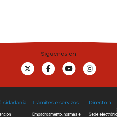
.
Síguenos en
á cidadanía
Trámites e servizos
Directo a
ención
Empadroamento, normas e
Sede electrónic