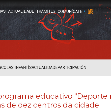
MAS
ACTUALIDADE
TRÁMITES
COMUNÍCATE
SCOLAS INFANTÍS
ACTUALIDADE
PARTICIPACIÓN
programa educativo "Deporte n
s de dez centros da cidade