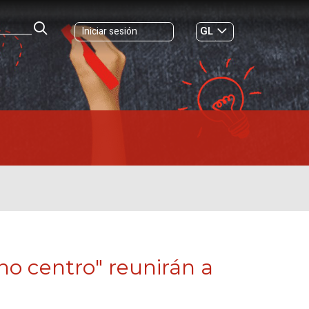
GL
Iniciar sesión
ES
|
o centro" reunirán a