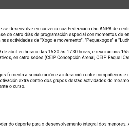
ue se desenvolve en convenio coa Federación das ANPA de centro
ase de catro días de programación especial con momentos de enc
 nas actividades de "
Xogo e movemento
", "
Pequexogos
" e "
Ludi
 de abril, en horario das 16.30 ás 17.30 horas, e reunirán uns 
tivos, en catro sedes (
CEIP Concepción Arenal
,
CEIP Raquel C
xogos fomenta a socialización e a interacción entre compañeiros
otivación extra dentro dos grupos destas actividades do mesm
ante o curso.
do deporte para o desenvolvemento integral dos menores, xa 