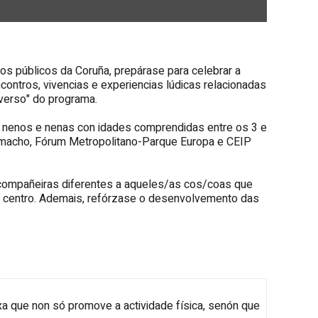
s públicos da Coruña, prepárase para celebrar a
ontros, vivencias e experiencias lúdicas relacionadas
verso
" do programa.
165 nenos e nenas con idades comprendidas entre os 3 e
amacho
,
Fórum Metropolitano-Parque Europa
e
CEIP
 e compañeiras diferentes a aqueles/as cos/coas que
o centro. Ademais, refórzase o desenvolvemento das
que non só promove a actividade física, senón que