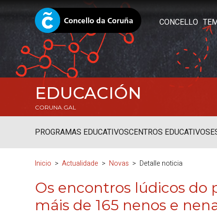
CONCELLO
TE
EDUCACIÓN
CORUNA.GAL
PROGRAMAS EDUCATIVOS
CENTROS EDUCATIVOS
E
Inicio
Actualidade
Novas
Detalle noticia
Os encontros lúdicos do 
máis de 165 nenos e nena