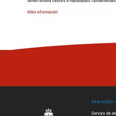
tamén ensina valores e habilidades fundamentais
Máis información
Atención 
Servizo de at