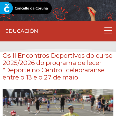
CORUNA.GAL
EDUCACIÓN
Os II Encontros Deportivos do curso
2025/2026 do programa de lecer
"Deporte no Centro" celebraranse
entre o 13 e o 27 de maio