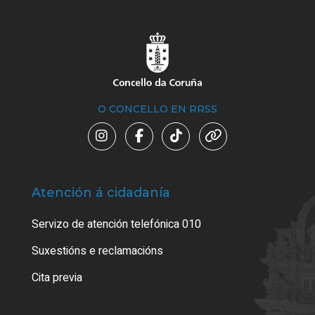
O CONCELLO EN RRSS
Atención á cidadanía
Trá
Servizo de atención telefónica 010
Empa
certi
Suxestións e reclamacións
Como
Cita previa
Tarx