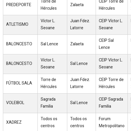
Torre de
CEIP Torre de
PREDEPORTE
Zalaeta
Hércules
Hércules
Víctor L.
Juan Fdez.
CEIP Víctor L.
ATLETISMO
Seoane
Latorre
Seoane
CEIP Sal
BALONCESTO
Sal Lence
Zalaeta
Lence
Víctor L.
CEIP Víctor L.
BALONCESTO
Sal Lence
Seoane
Seoane
Torre de
Juan Fdez.
CEIP Torre de
FÚTBOL SALA
Hércules
Latorre
Hércules
Sagrada
CEIP Sagrada
VOLEIBOL
Sal Lence
Familia
Familia
Todos os
Todos os
Forum
XADREZ
centros
centros
Metropolitano