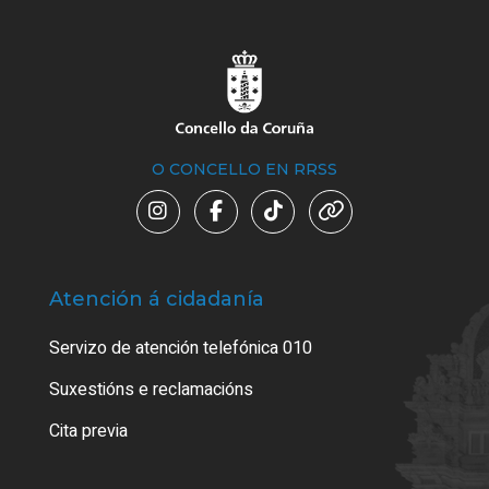
O CONCELLO EN RRSS
Atención á cidadanía
Trá
Servizo de atención telefónica 010
Empa
certi
Suxestións e reclamacións
Como
Cita previa
Tarx