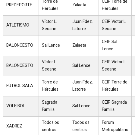
Torre de
CEIP Torre de
PREDEPORTE
Zalaeta
Hércules
Hércules
Víctor L.
Juan Fdez.
CEIP Víctor L.
ATLETISMO
Seoane
Latorre
Seoane
CEIP Sal
BALONCESTO
Sal Lence
Zalaeta
Lence
Víctor L.
CEIP Víctor L.
BALONCESTO
Sal Lence
Seoane
Seoane
Torre de
Juan Fdez.
CEIP Torre de
FÚTBOL SALA
Hércules
Latorre
Hércules
Sagrada
CEIP Sagrada
VOLEIBOL
Sal Lence
Familia
Familia
Todos os
Todos os
Forum
XADREZ
centros
centros
Metropolitano