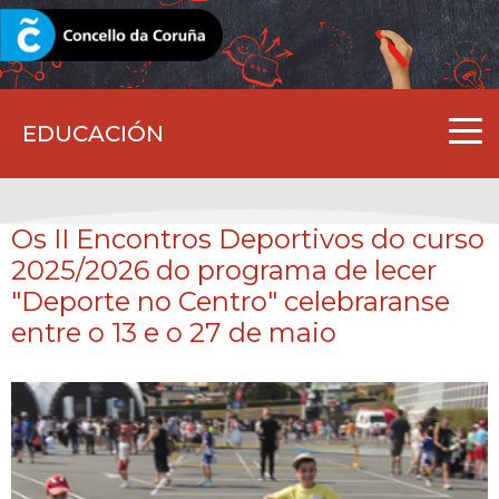
CORUNA.GAL
EDUCACIÓN
Os II Encontros Deportivos do curso
2025/2026 do programa de lecer
"Deporte no Centro" celebraranse
entre o 13 e o 27 de maio