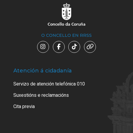
O CONCELLO EN RRSS
Atención á cidadanía
Trá
Servizo de atención telefónica 010
Empa
certi
Suxestións e reclamacións
Como
Cita previa
Tarx