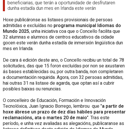
beneficiarias, que terán a oportunidade de desfrutaren
dunha estadía dun mes en Irlanda este verán
Hoxe publicáronse as listaxes provisionais de persoas
admitidas e excluídas no
programa municipal Idiomas do
Mundo 2025
, unha iniciativa coa que o Concello facilita que
32 alumnas e alumnos de centros educativos da cidade
gocen este verán dunha estadía de inmersión lingüística dun
mes en Irlanda.
De cara á edición deste ano, o Concello recibiu un total de 78
solicitudes, das que 15 foron excluídas por non se axustaren
ás bases establecidas ou, por outra banda, non completaren
a documentación requirida. Agora, con 32 persoas admitidas,
hai outras 31 na listaxe de agarda, que optan así a cubrir
posibles baixas ou renuncias.
O concelleiro de Educación, Formación e Innovación
Tecnolóxica, Juan Ignacio Borrego, lembrou que "
a partir de
hoxe ábrese un prazo de dez días hábiles para presentar
reclamacións, ata o martes 20 de maio
". Tras este
período, e unha vez avaliadas as alegacións, publicaranse as