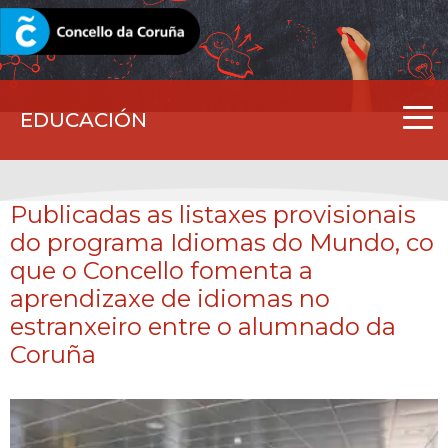
CORUNA.GAL
EDUCACIÓN
Publicadas as listaxes provisionais
do programa Idiomas do Mundo, co
que o Concello fomenta a
aprendizaxe de idiomas no
estranxeiro entre o alumnado da
Coruña