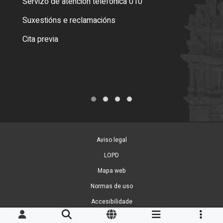
Servizo de atención telefónica 010
Empa
certi
Suxestións e reclamacións
Como
Cita previa
Tarx
Aviso legal
LOPD
Mapa web
Normas de uso
Accesibilidade
Xestión de cookies