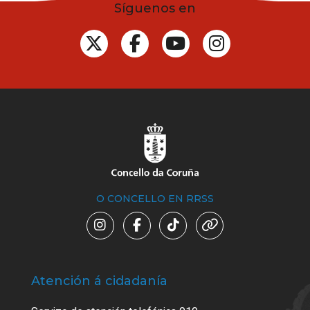
Síguenos en
O CONCELLO EN RRSS
Atención á cidadanía
Trá