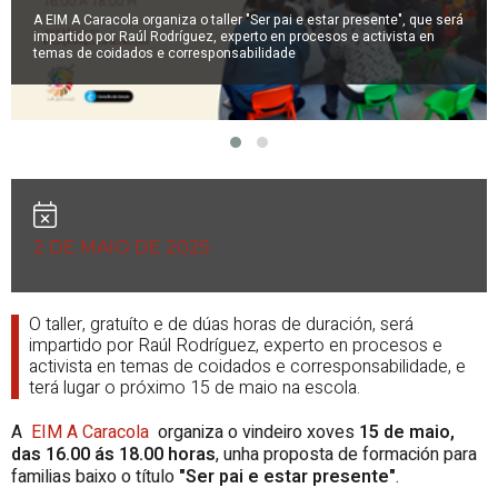
A EIM A Caracola organiza o taller "Ser pai e estar presente", que será
impartido por Raúl Rodríguez, experto en procesos e activista en
temas de coidados e corresponsabilidade
2 DE MAIO DE 2025
O taller, gratuíto e de dúas horas de duración, será
impartido por Raúl Rodríguez, experto en procesos e
activista en temas de coidados e corresponsabilidade, e
terá lugar o próximo 15 de maio na escola.
A
EIM A Caracola
organiza o vindeiro xoves
15 de maio,
das 16.00 ás 18.00 horas
, unha proposta de formación para
familias baixo o título
"Ser pai e estar presente"
.