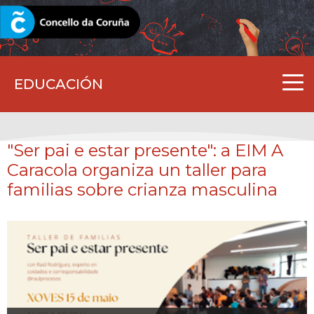
CORUNA.GAL
EDUCACIÓN
"Ser pai e estar presente": a EIM A
Caracola organiza un taller para
familias sobre crianza masculina