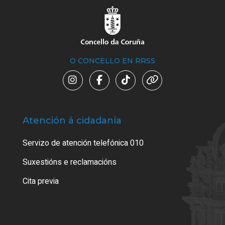
O CONCELLO EN RRSS
Atención á cidadanía
Trá
Servizo de atención telefónica 010
Empa
certi
Suxestións e reclamacións
Como
Cita previa
Tarx