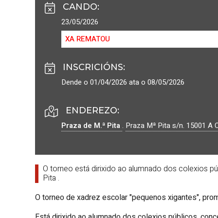
CANDO
:
23/05/2026
XA REMATOU
INSCRICIÓNS
:
Dende o 01/04/2026 ata o 08/05/2026
ENDEREZO:
Praza de M.ª Pita
.
Praza Mª Pita s/n.
15001
A 
O torneo está dirixido ao alumnado dos colexios p
Pita
.
O torneo de xadrez escolar "pequenos xigantes", prom
Está dirixido ao alumnado dos colexios públicos, conc