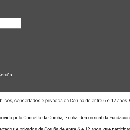
Coruña
úblicos, concertados e privados da Coruña de entre 6 e 12 anos.
ovido polo Concello da Coruña, é unha idea orixinal da Fundac
ertados e privados da Coruña de entre 6 e 12 anos, que particip