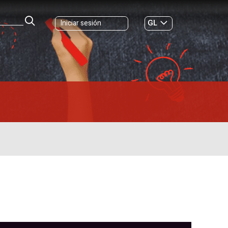
GL
Iniciar sesión
ES
|