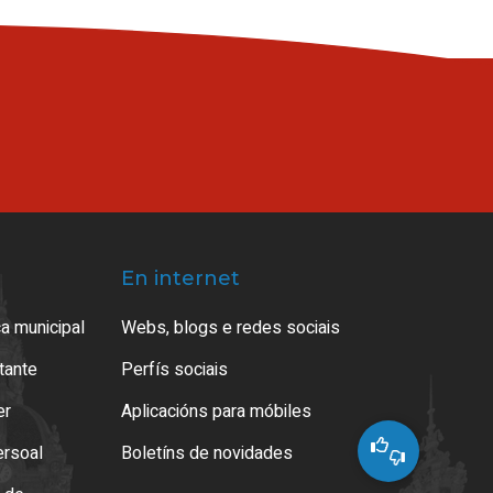
En internet
a municipal
Webs, blogs e redes sociais
atante
Perfís sociais
er
Aplicacións para móbiles
ersoal
Boletíns de novidades