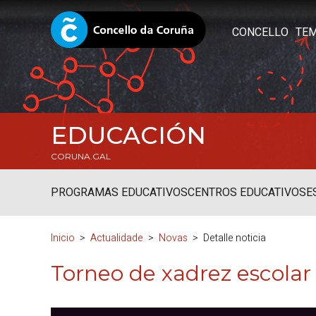
CONCELLO
TE
EDUCACIÓN
CORUNA.GAL
PROGRAMAS EDUCATIVOS
CENTROS EDUCATIVOS
E
Inicio
Actualidade
Novas
Detalle noticia
Torneo de xadrez escolar