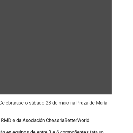
 Celebrarase o sábado 23 de maio na Praza de María
ión RMD e da Asociación Chess4aBetterWorld.
arán en equipos de entre 3 e 6 compoñentes (ata un