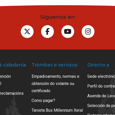
Síguenos en
á cidadanía
Trámites e servizos
Directo a
ención
Empadroamento, normas e
Sede electrónic
0
obtención do volante ou
Perfil do contr
certificado
 reclamacións
Axenda de Lec
Como pagar?
Selección de p
Tarxeta Bus Millennium Xeral