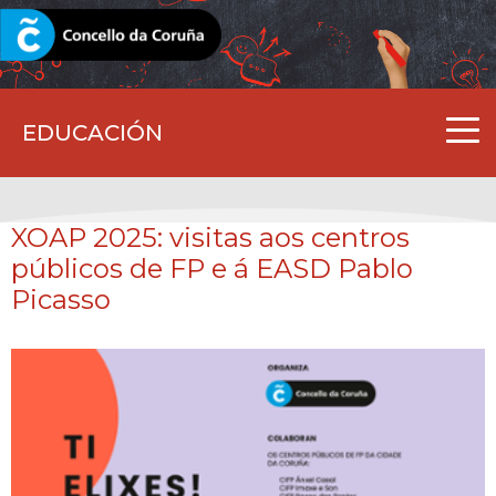
CORUNA.GAL
EDUCACIÓN
XOAP 2025: visitas aos centros
públicos de FP e á EASD Pablo
Picasso