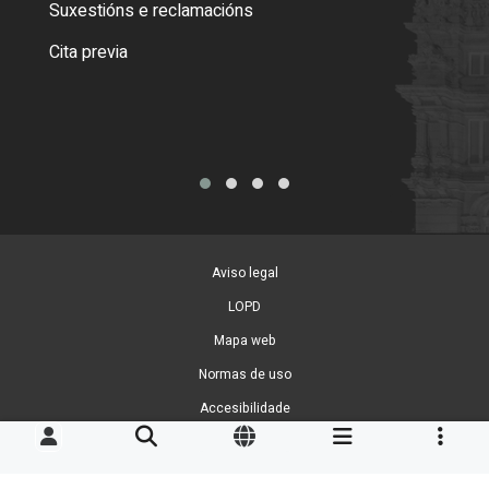
Suxestións e reclamacións
Como
Cita previa
Tarx
Aviso legal
LOPD
Mapa web
Normas de uso
Accesibilidade
Xestión de cookies