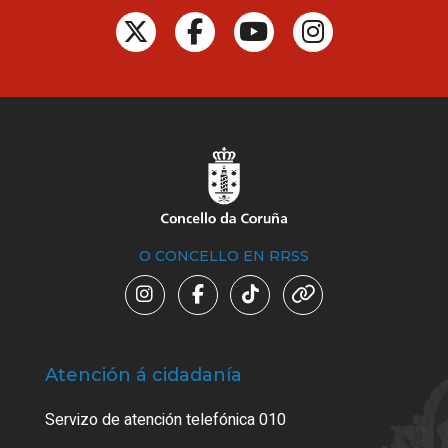
O CONCELLO EN RRSS
Atención á cidadanía
Trá
Servizo de atención telefónica 010
Empa
certi