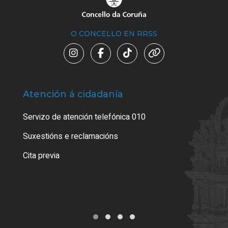
O CONCELLO EN RRSS
Atención á cidadanía
Trá
Servizo de atención telefónica 010
Empa
certi
Suxestións e reclamacións
Como
Cita previa
Tarx