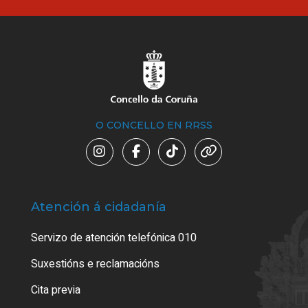
O CONCELLO EN RRSS
Atención á cidadanía
Trá
Servizo de atención telefónica 010
Empa
certi
Suxestións e reclamacións
Como
Cita previa