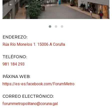
ENDEREZO:
Rúa Río Monelos 1.
15006
A Coruña
TELÉFONO
:
981 184 293
PÁXINA WEB
:
https://es-es.facebook.com/ForumMetro
CORREO ELECTRÓNICO
:
forummetropolitano@coruna.gal