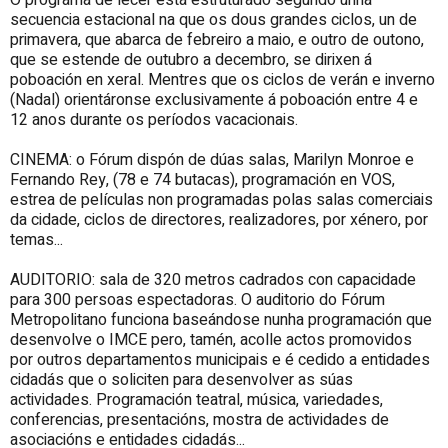
O programa de lecer está estruturado segundo unha
secuencia estacional na que os dous grandes ciclos, un de
primavera, que abarca de febreiro a maio, e outro de outono,
que se estende de outubro a decembro, se dirixen á
poboación en xeral. Mentres que os ciclos de verán e inverno
(Nadal) orientáronse exclusivamente á poboación entre 4 e
12 anos durante os períodos vacacionais.
CINEMA: o Fórum dispón de dúas salas, Marilyn Monroe e
Fernando Rey, (78 e 74 butacas), programación en VOS,
estrea de películas non programadas polas salas comerciais
da cidade, ciclos de directores, realizadores, por xénero, por
temas...
AUDITORIO: sala de 320 metros cadrados con capacidade
para 300 persoas espectadoras. O auditorio do Fórum
Metropolitano funciona baseándose nunha programación que
desenvolve o IMCE pero, tamén, acolle actos promovidos
por outros departamentos municipais e é cedido a entidades
cidadás que o soliciten para desenvolver as súas
actividades. Programación teatral, música, variedades,
conferencias, presentacións, mostra de actividades de
asociacións e entidades cidadás...