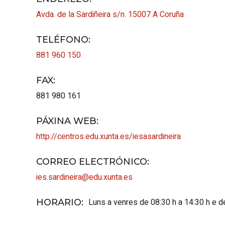
Avda. de la Sardiñeira s/n.
15007
A Coruña
TELÉFONO
:
881 960 150
FAX
:
881 980 161
PÁXINA WEB
:
http://centros.edu.xunta.es/iesasardineira
CORREO ELECTRÓNICO
:
ies.sardineira@edu.xunta.es
Luns a venres de 08:30 h a 14:30 h e d
HORARIO
: