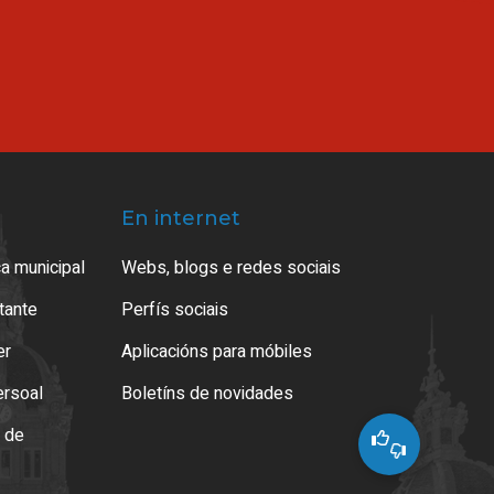
En internet
a municipal
Webs, blogs e redes sociais
atante
Perfís sociais
er
Aplicacións para móbiles
ersoal
Boletíns de novidades
o de