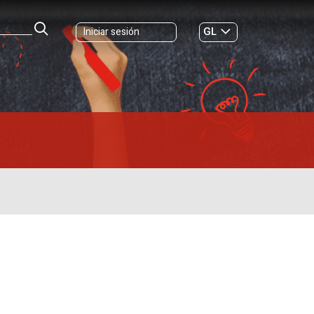
GL
Iniciar sesión
ES
|