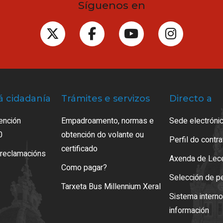
Síguenos en
á cidadanía
Trámites e servizos
Directo a
ención
Empadroamento, normas e
Sede electrónic
0
obtención do volante ou
Perfil do contr
certificado
 reclamacións
Axenda de Lec
Como pagar?
Selección de p
Tarxeta Bus Millennium Xeral
Sistema intern
información