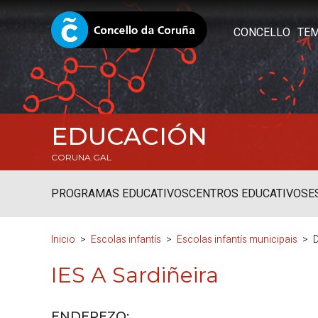
CONCELLO
TE
EDUCACIÓN
CORUNA.GAL
PROGRAMAS EDUCATIVOS
CENTROS EDUCATIVOS
E
Inicio
Escolas infantís
Escolas infantís municipais
D
IES A Sardiñeira
ENDEREZO: