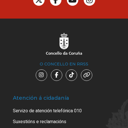
O CONCELLO EN RRSS
Atención á cidadanía
Trá
Servizo de atención telefónica 010
Empa
certi
Suxestións e reclamacións