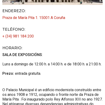
ENDEREZO:
Praza de María Pita 1.
15001
A Coruña
TELÉFONO
:
+ (34) 981 184 200
HORARIO
:
SALA DE EXPOSICIÓNS
:
Luns a domingo de 12:00 h. a 14:00 h. e de 18:00 h. a 21:00 h.
Prezo:
entrada gratuíta.
O Palacio Municipal é un edificio modernista construído entre
os anos 1908 e 1912, ocupando o fronte norte da Praza de
María
Pita
. Foi inaugurado polo
Rey
Alfonso XIII no ano 1927.
Nel atópanse diversas dependencias administrativas do