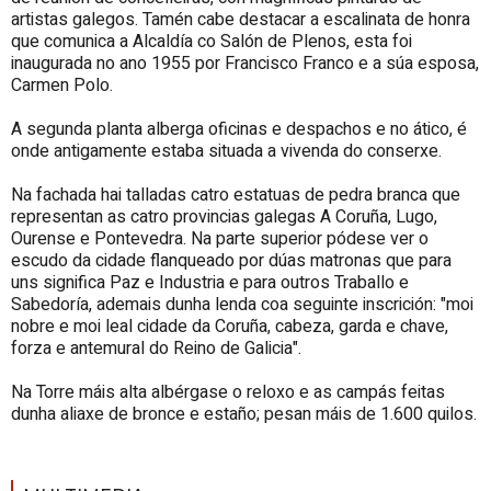
artistas galegos. Tamén cabe destacar a escalinata de honra
que comunica a Alcaldía co Salón de Plenos, esta foi
inaugurada no ano 1955 por Francisco Franco e a súa esposa,
Carmen Polo.
A segunda planta alberga oficinas e despachos e no ático, é
onde antigamente estaba situada a vivenda do conserxe.
Na fachada hai talladas catro estatuas de pedra branca que
representan as catro provincias galegas A Coruña, Lugo,
Ourense e Pontevedra. Na parte superior pódese ver o
escudo da cidade flanqueado por dúas matronas que para
uns significa Paz e Industria e para outros Traballo e
Sabedoría, ademais dunha lenda coa seguinte inscrición: "moi
nobre e moi leal cidade da Coruña, cabeza, garda e chave,
forza e antemural do Reino de Galicia".
Na Torre máis alta albérgase o reloxo e as campás feitas
dunha aliaxe de bronce e estaño; pesan máis de 1.600 quilos.