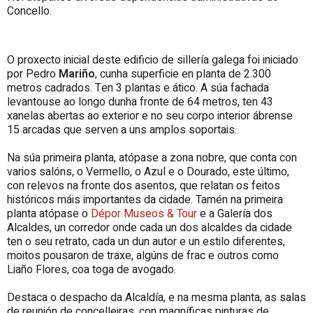
Concello.
O proxecto inicial deste edificio de sillería galega foi iniciado
por Pedro
Mariño
, cunha superficie en planta de 2.300
metros cadrados. Ten 3 plantas e ático. A súa fachada
levantouse ao longo dunha fronte de 64 metros, ten 43
xanelas abertas ao exterior e no seu corpo interior ábrense
15 arcadas que serven a uns amplos soportais.
Na súa primeira planta, atópase a zona nobre, que conta con
varios salóns, o Vermello, o Azul e o Dourado, este último,
con relevos na fronte dos asentos, que relatan os feitos
históricos máis importantes da cidade. Tamén na primeira
planta atópase o
Dépor Museos & Tour
e a Galería dos
Alcaldes, un corredor onde cada un dos alcaldes da cidade
ten o seu retrato, cada un dun autor e un estilo diferentes,
moitos pousaron de traxe, algúns de frac e outros como
Liaño Flores, coa toga de avogado.
Destaca o despacho da Alcaldía, e na mesma planta, as salas
de reunión de concelleiras, con magníficas pinturas de