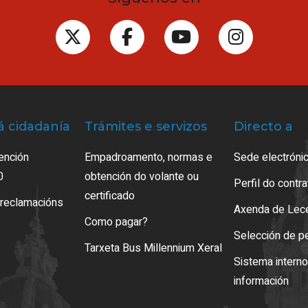
á cidadanía
Trámites e servizos
Directo a
ención
Empadroamento, normas e
Sede electrónic
0
obtención do volante ou
Perfil do contr
certificado
 reclamacións
Axenda de Lec
Como pagar?
Selección de p
Tarxeta Bus Millennium Xeral
Sistema intern
información