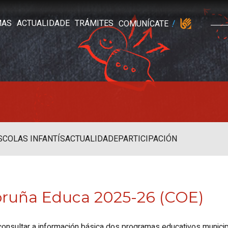
MAS
ACTUALIDADE
TRÁMITES
COMUNÍCATE
SCOLAS INFANTÍS
ACTUALIDADE
PARTICIPACIÓN
oruña Educa 2025-26 (COE)
nsultar a información básica dos programas educativos municip