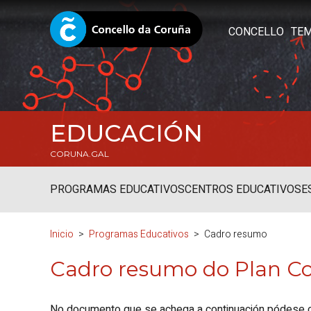
CONCELLO
TE
EDUCACIÓN
CORUNA.GAL
PROGRAMAS EDUCATIVOS
CENTROS EDUCATIVOS
E
Inicio
Programas Educativos
Cadro resumo
Cadro resumo do Plan C
No documento que se achega a continuación pódese co