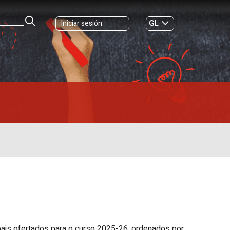
GL
Iniciar sesión
ES
|
ais ofertados para o curso 2025-26, ordenados por