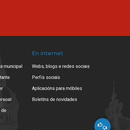
En internet
a municipal
Webs, blogs e redes sociais
atante
Perfís sociais
er
Aplicacións para móbiles
ersoal
Boletíns de novidades
o de