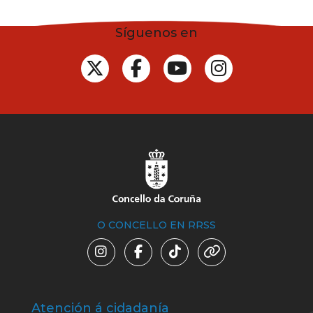
Síguenos en
O CONCELLO EN RRSS
Atención á cidadanía
Trá