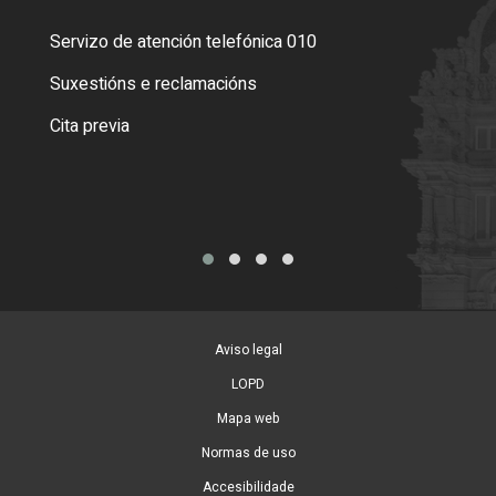
Servizo de atención telefónica 010
Empa
certi
Suxestións e reclamacións
Como
Cita previa
Tarx
Aviso legal
LOPD
Mapa web
Normas de uso
Accesibilidade