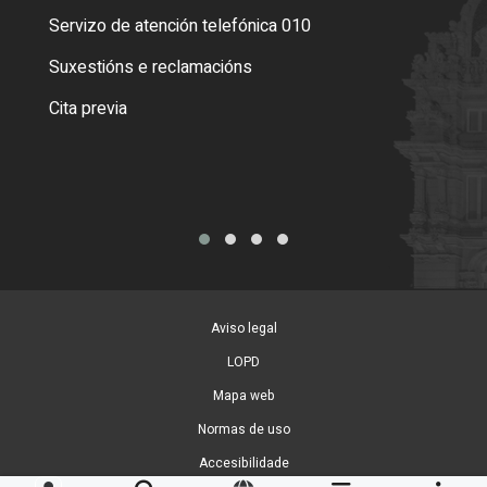
Servizo de atención telefónica 010
Empa
certi
Suxestións e reclamacións
Como
Cita previa
Tarx
Aviso legal
LOPD
Mapa web
Normas de uso
Accesibilidade