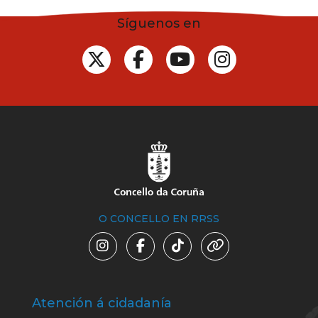
Síguenos en
O CONCELLO EN RRSS
Atención á cidadanía
Trá