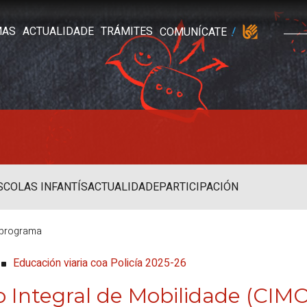
MAS
ACTUALIDADE
TRÁMITES
COMUNÍCATE
SCOLAS INFANTÍS
ACTUALIDADE
PARTICIPACIÓN
e programa
Educación viaria coa Policía 2025-26
 Integral de Mobilidade (CIM