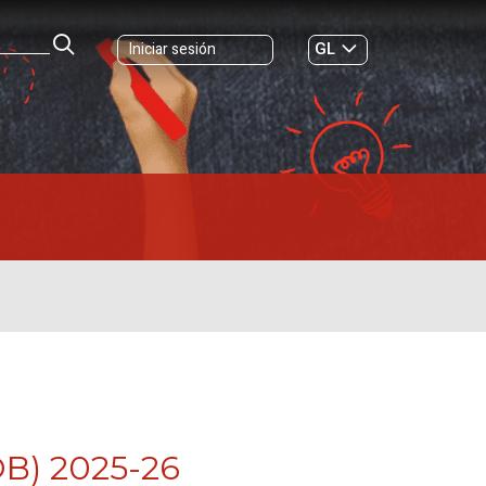
GL
Iniciar sesión
ES
|
OB) 2025-26