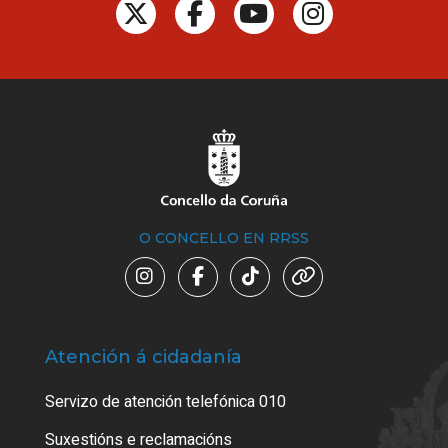
O CONCELLO EN RRSS
Atención á cidadanía
Trá
Servizo de atención telefónica 010
Empa
certi
Suxestións e reclamacións