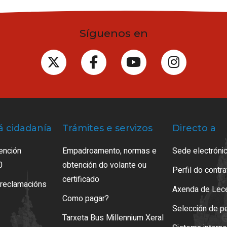
Síguenos en
á cidadanía
Trámites e servizos
Directo a
ención
Empadroamento, normas e
Sede electrónic
0
obtención do volante ou
Perfil do contr
certificado
 reclamacións
Axenda de Lec
Como pagar?
Selección de p
Tarxeta Bus Millennium Xeral