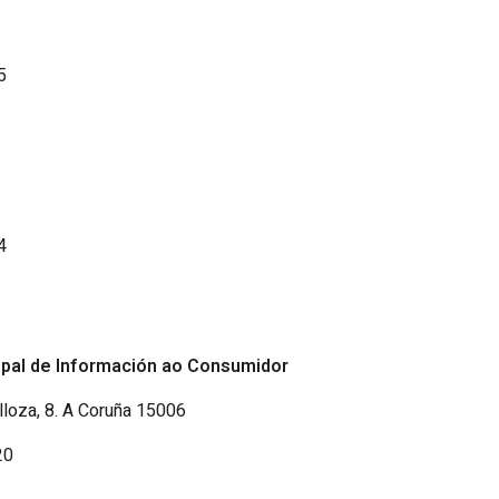
5
4
ipal de Información ao Consumidor
lloza, 8. A Coruña 15006
20