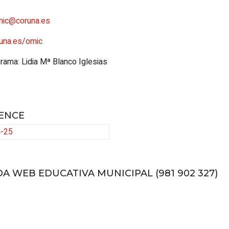
mic@coruna.es
una.es/omic
rama: Lidia Mª Blanco Iglesias
ENCE
4-25
A WEB EDUCATIVA MUNICIPAL (981 902 327)