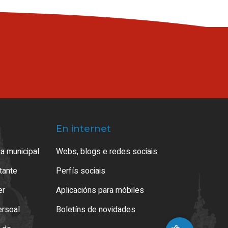
En internet
a municipal
Webs, blogs e redes sociais
atante
Perfís sociais
er
Aplicacións para móbiles
ersoal
Boletíns de novidades