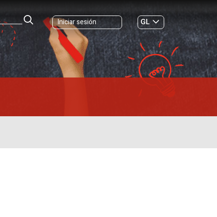
GL
Iniciar sesión
ES
|