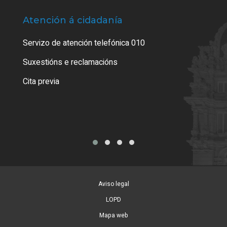
Atención á cidadanía
Trá
Servizo de atención telefónica 010
Empa
certi
Suxestións e reclamacións
Como
Cita previa
Tarx
Aviso legal
LOPD
Mapa web