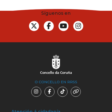
Síguenos en
O CONCELLO EN RRSS
Atención á cidadanía
Trá