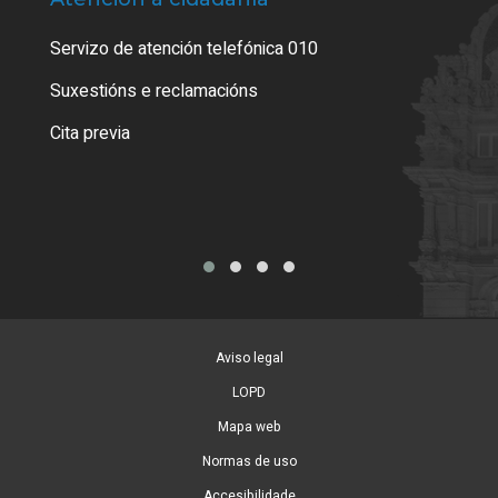
Servizo de atención telefónica 010
Empa
certi
Suxestións e reclamacións
Como
Cita previa
Tarx
Aviso legal
LOPD
Mapa web
Normas de uso
Accesibilidade