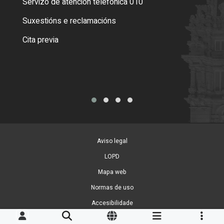
Servizo de atención telefónica 010
Empa
certi
Suxestións e reclamacións
Como
Cita previa
Tarx
Aviso legal
LOPD
Mapa web
Normas de uso
Accesibilidade
Xestión de cookies