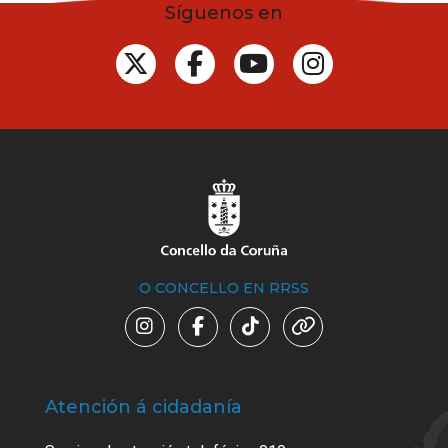
Síguenos en
O CONCELLO EN RRSS
Atención á cidadanía
Trá