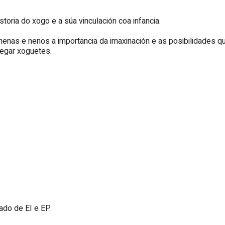
toria do xogo e a súa vinculación coa infancia.
nas e nenos a importancia da imaxinación e as posibilidades q
regar xoguetes.
do de EI e EP.