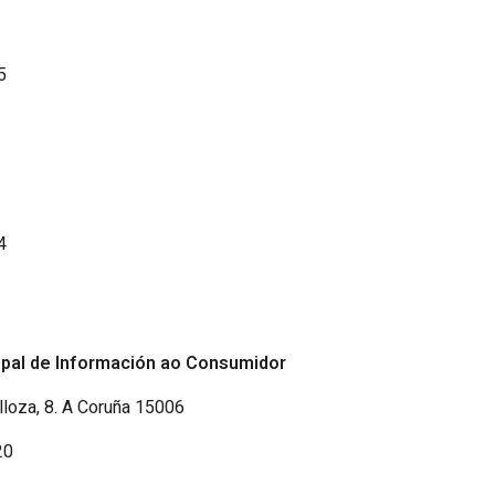
5
4
ipal de Información ao Consumidor
lloza, 8. A Coruña 15006
20