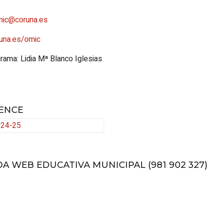
mic@coruna.es
una.es/omic
rama: Lidia Mª Blanco Iglesias
ENCE
024-25
A WEB EDUCATIVA MUNICIPAL (981 902 327)