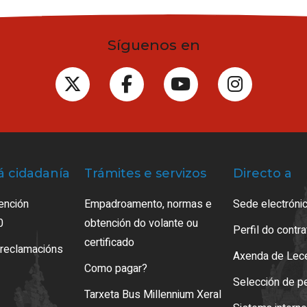
Síguenos en
á cidadanía
Trámites e servizos
Directo a
ención
Empadroamento, normas e
Sede electrónic
0
obtención do volante ou
Perfil do contr
certificado
 reclamacións
Axenda de Lec
Como pagar?
Selección de p
Tarxeta Bus Millennium Xeral