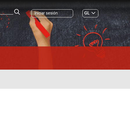
GL
Iniciar sesión
ES
|