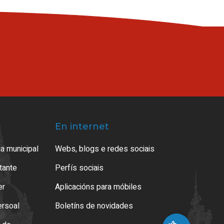
En internet
a municipal
Webs, blogs e redes sociais
atante
Perfís sociais
er
Aplicacións para móbiles
ersoal
Boletíns de novidades