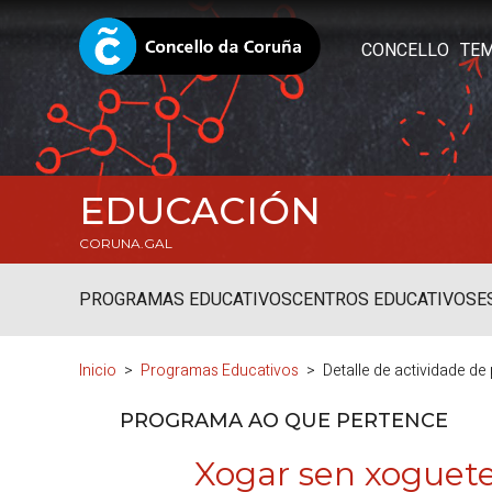
CONCELLO
TE
EDUCACIÓN
CORUNA.GAL
PROGRAMAS EDUCATIVOS
CENTROS EDUCATIVOS
E
Inicio
Programas Educativos
Detalle de actividade d
PROGRAMA AO QUE PERTENCE
Xogar sen xoguet