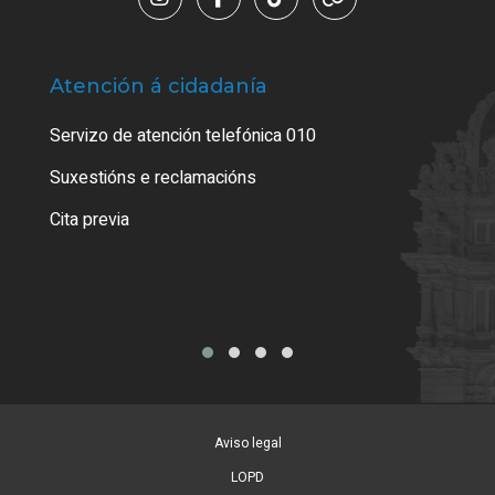
Atención á cidadanía
Trá
Servizo de atención telefónica 010
Empa
certi
Suxestións e reclamacións
Como
Cita previa
Tarx
Aviso legal
LOPD