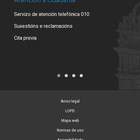
Atención á cidadanía
Trá
Servizo de atención telefónica 010
Empa
certi
Suxestións e reclamacións
Como
Cita previa
Tarx
Aviso legal
LOPD
Mapa web
Normas de uso
Accesibilidade