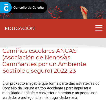
CORUNA.GAL
EDUCACIÓN
Camiños escolares ANCAS
(Asociación de Nenos/as
Camiñantes por un Ambiente
Sostible e seguro) 2022-23
É un proxecto amigable que forma parte das estratexias do
Concello da Coruña e Stop Accidentes para impulsar a
mobilidade sostible e converter os peóns e as peoas nos
verdadeiro protagonistas da seguridade viaria.