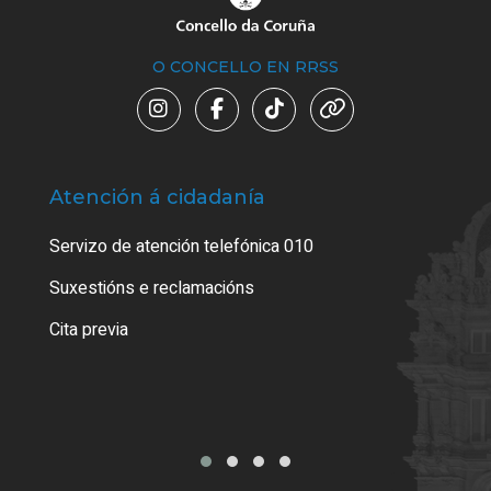
O CONCELLO EN RRSS
Atención á cidadanía
Trá
Servizo de atención telefónica 010
Empa
certi
Suxestións e reclamacións
Como
Cita previa
Tarx