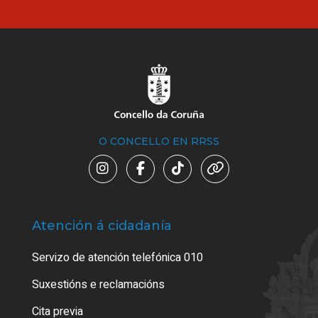
O CONCELLO EN RRSS
Atención á cidadanía
Trá
Servizo de atención telefónica 010
Empa
certi
Suxestións e reclamacións
Como
Cita previa