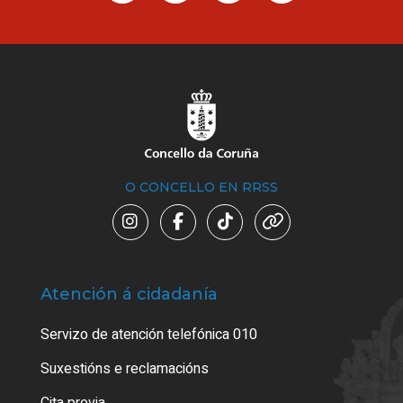
O CONCELLO EN RRSS
Atención á cidadanía
Trá
Servizo de atención telefónica 010
Empa
certi
Suxestións e reclamacións
Como