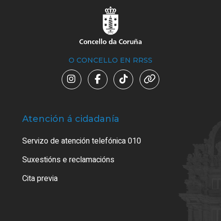
O CONCELLO EN RRSS
Atención á cidadanía
Trá
Servizo de atención telefónica 010
Empa
certi
Suxestións e reclamacións
Como
Cita previa
Tarx