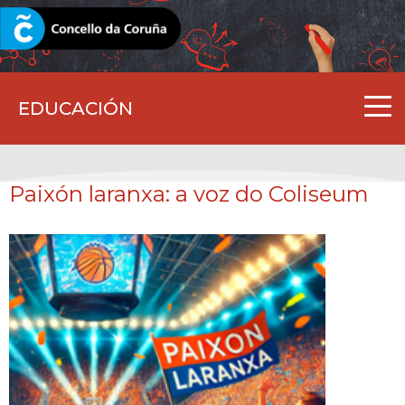
CORUNA.GAL
EDUCACIÓN
Paixón laranxa: a voz do Coliseum