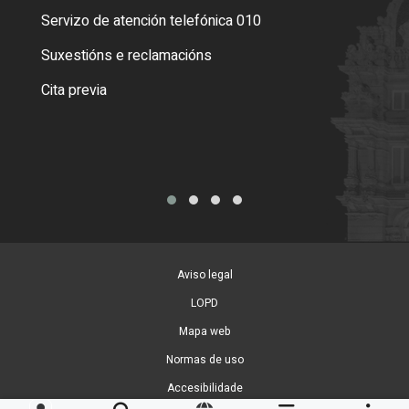
Servizo de atención telefónica 010
Empa
certi
Suxestións e reclamacións
Como
Cita previa
Tarx
Aviso legal
LOPD
Mapa web
Normas de uso
Accesibilidade