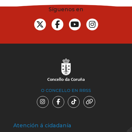
Síguenos en
O CONCELLO EN RRSS
Atención á cidadanía
Trá