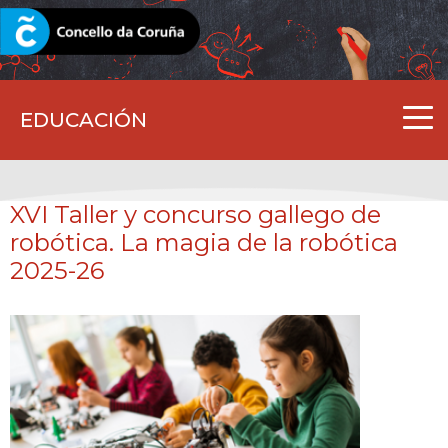
CORUNA.GAL
EDUCACIÓN
XVI Taller y concurso gallego de
robótica. La magia de la robótica
2025-26