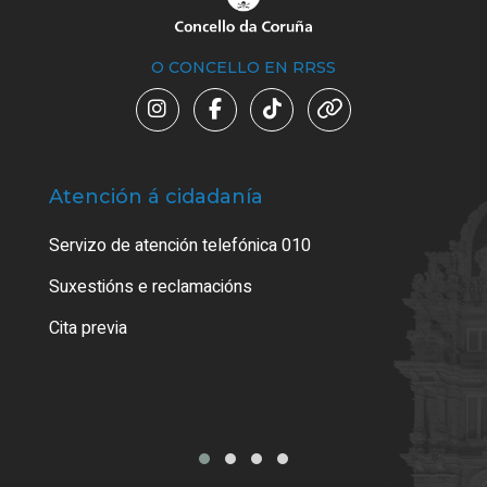
O CONCELLO EN RRSS
Atención á cidadanía
Trá
Servizo de atención telefónica 010
Empa
certi
Suxestións e reclamacións
Como
Cita previa
Tarx