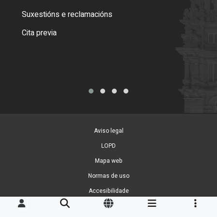
certi
Suxestións e reclamacións
Como
Cita previa
Tarx
Aviso legal
LOPD
Mapa web
Normas de uso
Accesibilidade
Xestión de cookies