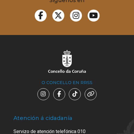
Síguenos en
O CONCELLO EN RRSS
Atención á cidadanía
Trá
Servizo de atención telefónica 010
Empa