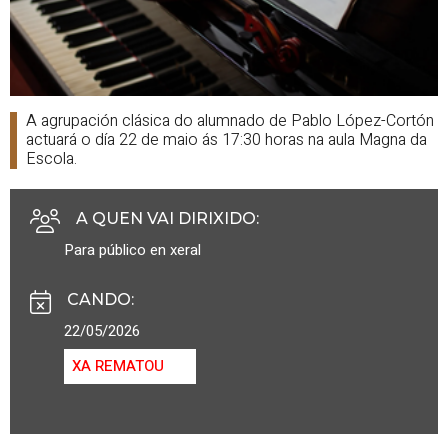
A agrupación clásica do alumnado de Pablo López-Cortón
actuará o día 22 de maio ás 17:30 horas na aula Magna da
Escola.
A QUEN VAI DIRIXIDO
:
Para público en xeral
CANDO
:
22/05/2026
XA REMATOU