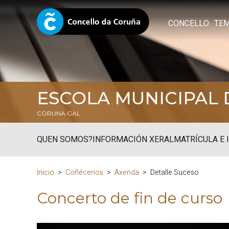
CONCELLO
TE
ESCOLA MUNICIPAL 
CORUNA.GAL
QUEN SOMOS?
INFORMACIÓN XERAL
MATRÍCULA E 
Inicio
Coñécenos
Axenda
Detalle Suceso
Concerto de fin de curso