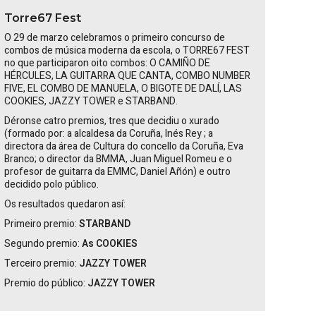
Torre67 Fest
O 29 de marzo celebramos o primeiro concurso de
combos de música moderna da escola, o TORRE67 FEST
no que participaron oito combos:
O CAMIÑO DE
HÉRCULES, LA GUITARRA QUE CANTA, COMBO NUMBER
FIVE, EL COMBO DE MANUELA, O BIGOTE DE DALÍ, LAS
COOKIES, JAZZY TOWER
e
STARBAND
.
Déronse catro premios, tres que decidiu o xurado
(formado por: a alcaldesa da Coruña,
Inés
Rey
; a
directora da área de Cultura do concello da Coruña, Eva
Branco; o director da BMMA, Juan Miguel Romeu e o
profesor de guitarra da EMMC, Daniel Añón) e outro
decidido polo público.
Os resultados quedaron así:
Primeiro premio:
STARBAND
Segundo premio:
As COOKIES
Terceiro premio:
JAZZY TOWER
Premio do público:
JAZZY TOWER