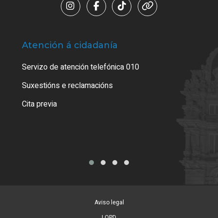
Atención á cidadanía
Trá
Servizo de atención telefónica 010
Empa
certi
Suxestións e reclamacións
Como
Cita previa
Tarx
Aviso legal
LOPD