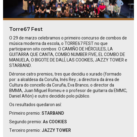
Torre67 Fest
O 29 de marzo celebramos o primeiro concurso de combos de
música moderna da escola, o TORRE67 FEST no que
participaron oito combos:
O CAMIÑO DE HÉRCULES, LA
GUITARRA QUE CANTA, COMBO NUMBER FIVE, EL COMBO DE
MANUELA, O BIGOTE DE DALÍ, LAS COOKIES, JAZZY TOWER
e
STARBAND
.
Déronse catro premios, tres que decidiu o xurado (formado
por: a alcaldesa da Coruña,
Inés
Rey
; a directora da área de
Cultura do concello da Coruña, Eva Branco; o director da
BMMA, Juan Miguel Romeu e o profesor de guitarra da EMMC,
Daniel Añón) e outro decidido polo público.
Os resultados quedaron así:
Primeiro premio:
STARBAND
Segundo premio:
As COOKIES
Terceiro premio:
JAZZY TOWER