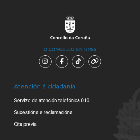
O CONCELLO EN RRSS
Atención á cidadanía
Trá
Servizo de atención telefónica 010
Empa
certi
Suxestións e reclamacións
Como
Cita previa
Tarx