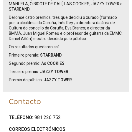
MANUELA, O BIGOTE DE DALÍ, LAS COOKIES, JAZZY TOWER
e
STARBAND
.
Déronse catro premios, tres que decidiu o xurado (formado
por: a alcaldesa da Coruña,
Inés
Rey
; a directora da área de
Cultura do concello da Coruña, Eva Branco; o director da
BMMA, Juan Miguel Romeu e o profesor de guitarra da EMMC,
Daniel Añón) e outro decidido polo público.
Os resultados quedaron así:
Primeiro premio:
STARBAND
Segundo premio:
As COOKIES
Terceiro premio:
JAZZY TOWER
Premio do público:
JAZZY TOWER
Contacto
TELÉFONO:
981 226 752
CORREOS ELECTRÓNICOS: