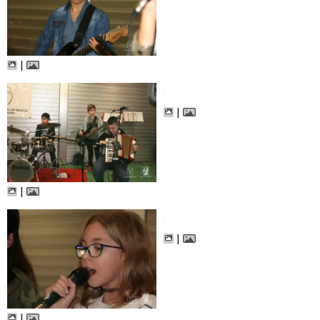
|
|
|
|
|