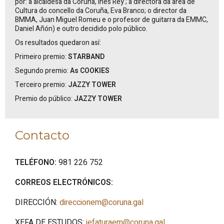
por: a alcaldesa da Coruña,
Inés
Rey
; a directora da área de
Cultura do concello da Coruña, Eva Branco; o director da
BMMA, Juan Miguel Romeu e o profesor de guitarra da EMMC,
Daniel Añón) e outro decidido polo público.
Os resultados quedaron así:
Primeiro premio:
STARBAND
Segundo premio:
As COOKIES
Terceiro premio:
JAZZY TOWER
Premio do público:
JAZZY TOWER
Contacto
TELÉFONO:
981 226 752
CORREOS ELECTRÓNICOS:
DIRECCIÓN:
direccionem@coruna.gal
XEFA DE ESTUDOS:
jefaturaem@coruna.gal