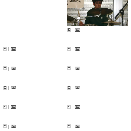
|
|
|
|
|
|
|
|
|
|
|