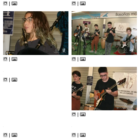
|
|
|
|
|
|
|
|