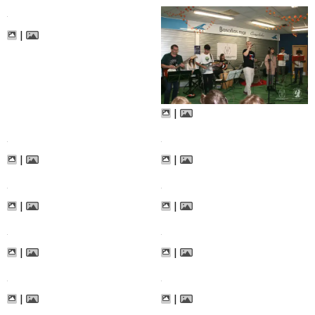
|
|
|
|
|
|
|
|
|
|