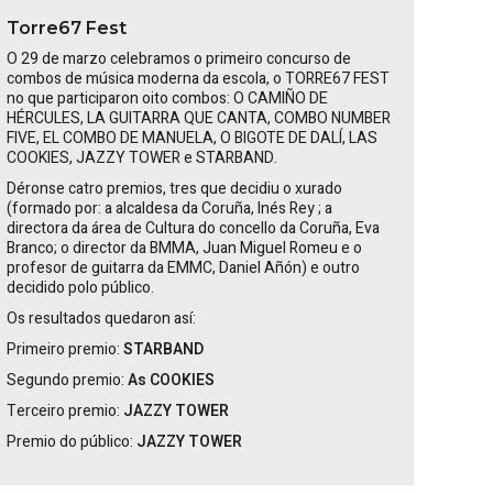
Torre67 Fest
O 29 de marzo celebramos o primeiro concurso de
combos de música moderna da escola, o TORRE67 FEST
no que participaron oito combos:
O CAMIÑO DE
HÉRCULES, LA GUITARRA QUE CANTA, COMBO NUMBER
FIVE, EL COMBO DE MANUELA, O BIGOTE DE DALÍ, LAS
COOKIES, JAZZY TOWER
e
STARBAND
.
Déronse catro premios, tres que decidiu o xurado
(formado por: a alcaldesa da Coruña,
Inés
Rey
; a
directora da área de Cultura do concello da Coruña, Eva
Branco; o director da BMMA, Juan Miguel Romeu e o
profesor de guitarra da EMMC, Daniel Añón) e outro
decidido polo público.
Os resultados quedaron así:
Primeiro premio:
STARBAND
Segundo premio:
As COOKIES
Terceiro premio:
JAZZY TOWER
Premio do público:
JAZZY TOWER