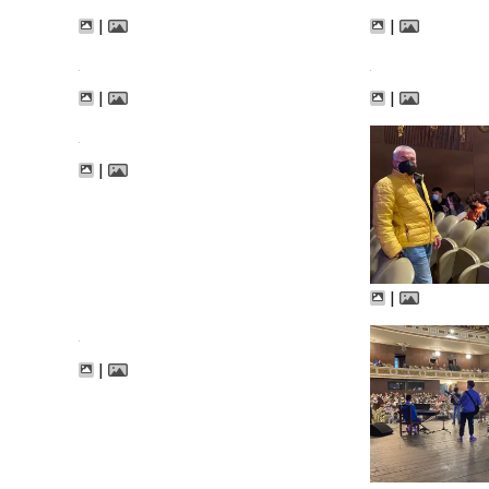
|
|
|
|
|
|
|