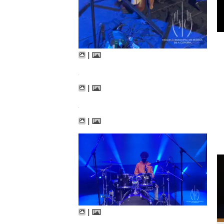
|
|
|
|