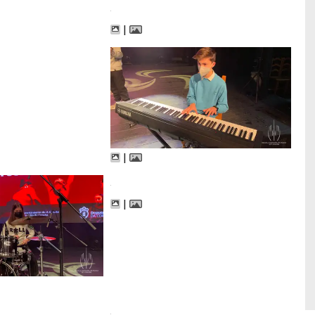
|
|
|