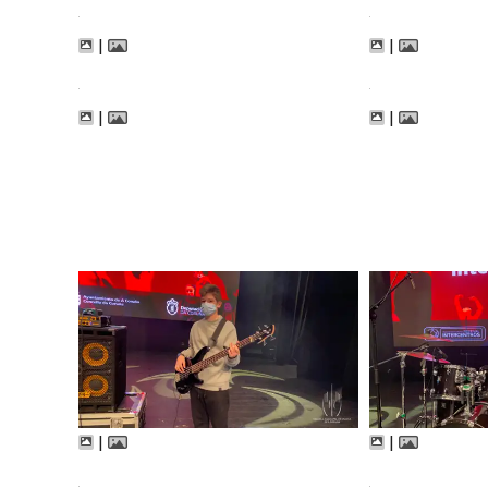
|
|
|
|
|
|