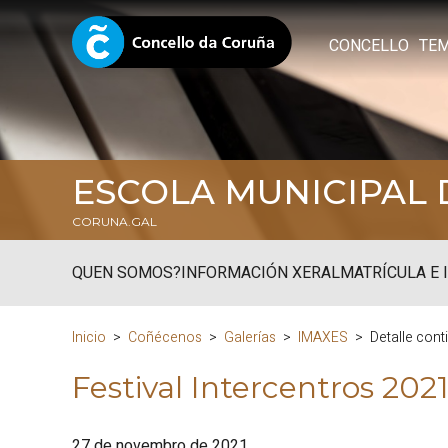
CONCELLO
TE
ESCOLA MUNICIPAL 
CORUNA.GAL
QUEN SOMOS?
INFORMACIÓN XERAL
MATRÍCULA E 
Inicio
Coñécenos
Galerías
IMAXES
Detalle cont
Festival Intercentros 2021
27 de novembro de 2021