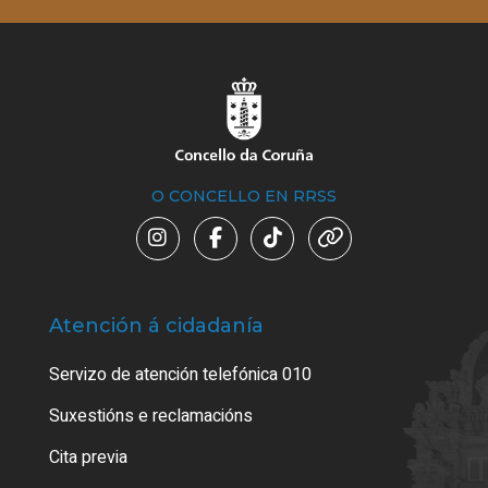
O CONCELLO EN RRSS
Atención á cidadanía
Trá
Servizo de atención telefónica 010
Empa
certi
Suxestións e reclamacións
Como
Cita previa