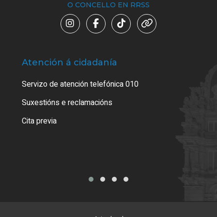
O CONCELLO EN RRSS
Atención á cidadanía
Trá
Servizo de atención telefónica 010
Empa
certi
Suxestións e reclamacións
Como
Cita previa
Tarx