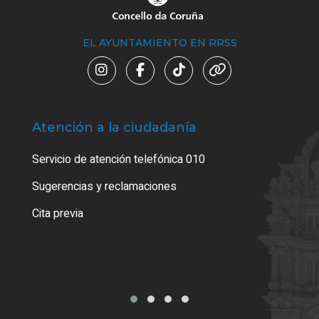
EL AYUNTAMIENTO EN RRSS
Atención a la ciudadanía
Trá
Servicio de atención telefónica 010
Empa
o cer
Sugerencias y reclamaciones
Como
Cita previa
Tarj