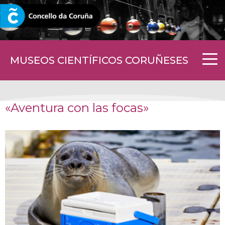
CORUNA.GAL
MUSEOS CIENTÍFICOS CORUÑESES
«Aventura con las focas»