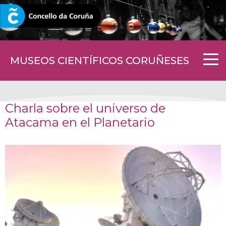
CORUNA.GAL
MUSEOS CIENTÍFICOS CORUÑESES
Charla sobre el universo de
Atacama en el Planetario