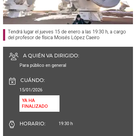
Tendrá lugar el jueves 15 de enero a las 19:30 h, a cargo
del profesor de física Moisés López Caeiro
A QUIÉN VA DIRIGIDO
:
Para público en general
CUÁNDO
:
15/01/2026
YA HA
FINALIZADO
19:30 h
HORARIO
: