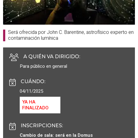
Será ofrecida por John C. Barentine, astrofísico experto en
contaminación lumínica
A QUIÉN VA DIRIGIDO
:
Para público en general
CUÁNDO
:
04/11/2025
YA HA
FINALIZADO
INSCRIPCIONES
:
Cambio de sala: será en la Domus