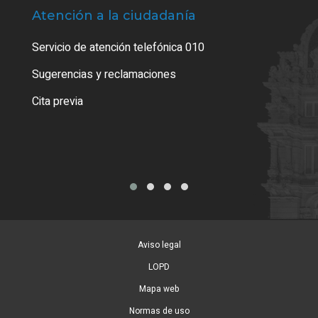
Atención a la ciudadanía
Trá
Servicio de atención telefónica 010
Empa
o cer
Sugerencias y reclamaciones
Como
Cita previa
Tarj
Aviso legal
LOPD
Mapa web
Normas de uso