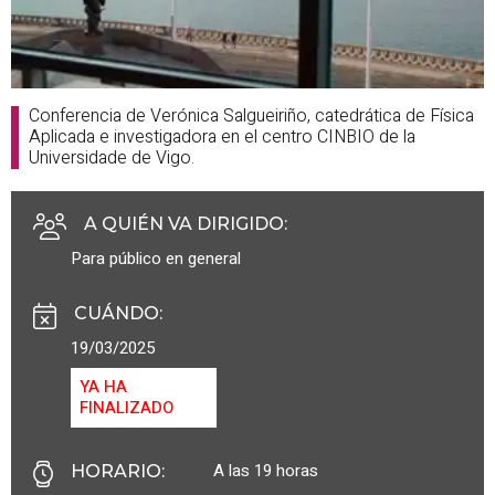
Conferencia de Verónica Salgueiriño, catedrática de Física
Aplicada e investigadora en el centro CINBIO de la
Universidade de Vigo.
A QUIÉN VA DIRIGIDO
:
Para público en general
CUÁNDO
:
19/03/2025
YA HA
FINALIZADO
A las 19 horas
HORARIO
: