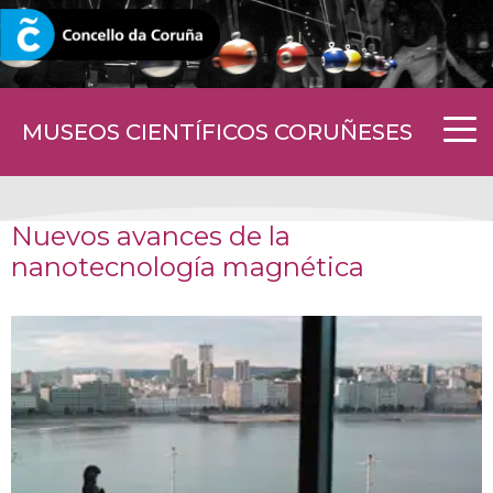
CORUNA.GAL
MUSEOS CIENTÍFICOS CORUÑESES
Nuevos avances de la
nanotecnología magnética