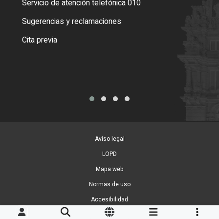
Servicio de atención telefónica 010
Empa
o cer
Sugerencias y reclamaciones
Como
Cita previa
Tarj
Aviso legal
LOPD
Mapa web
Normas de uso
Accesibilidad
Gestion de Cookies