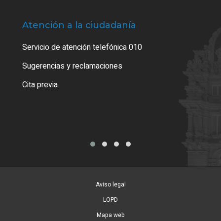
Atención a la ciudadanía
Trá
Servicio de atención telefónica 010
Empa
o cer
Sugerencias y reclamaciones
Como
Cita previa
Tarj
Aviso legal
LOPD
Mapa web