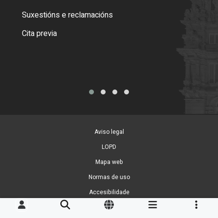
certi
Suxestións e reclamacións
Como
Cita previa
Tarx
Aviso legal
LOPD
Mapa web
Normas de uso
Accesibilidade
Xestión de cookies