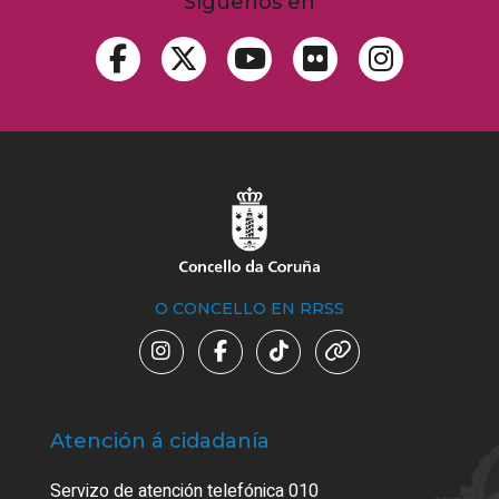
Síguenos en
O CONCELLO EN RRSS
Atención á cidadanía
Trá
Servizo de atención telefónica 010
Empa