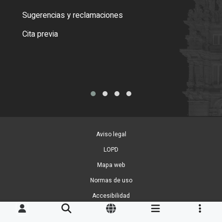
o cer
Sugerencias y reclamaciones
Como
Cita previa
Tarj
Aviso legal
LOPD
Mapa web
Normas de uso
Accesibilidad
Gestion de Cookies