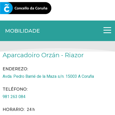
CORUNA.GAL
MOBILIDADE
Aparcadoiro Orzán - Riazor
ENDEREZO:
Avda. Pedro Barrié de la Maza s/n.
15003
A Coruña
TELÉFONO
:
981 263 084
24 h
HORARIO
: