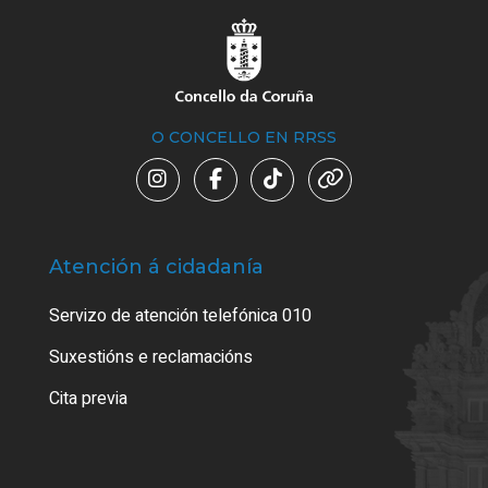
O CONCELLO EN RRSS
Atención á cidadanía
Trá
Servizo de atención telefónica 010
Empa
certi
Suxestións e reclamacións
Como
Cita previa
Tarx