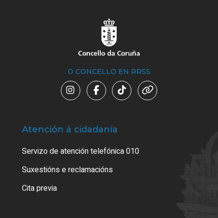
O CONCELLO EN RRSS
Atención á cidadanía
Trá
Servizo de atención telefónica 010
Empa
certi
Suxestións e reclamacións
Como
Cita previa
Tarx