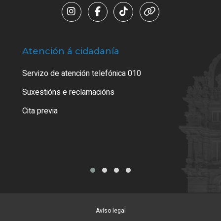
Atención á cidadanía
Trá
Servizo de atención telefónica 010
Empa
certi
Suxestións e reclamacións
Como
Cita previa
Tarx
Aviso legal