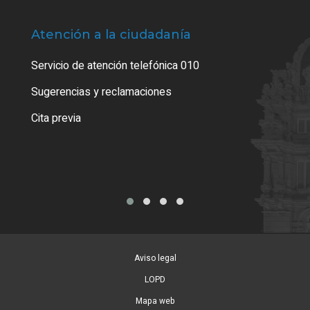
Atención a la ciudadanía
Trá
Servicio de atención telefónica 010
Empa
o cer
Sugerencias y reclamaciones
Como
Cita previa
Tarj
Aviso legal
LOPD
Mapa web